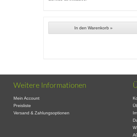
In den Warenkorb »
Weitere Informationen
Ü
Mein Account
Ko
Preisliste
Ü
Versand & Zahlungsoptionen
I
D
W
A