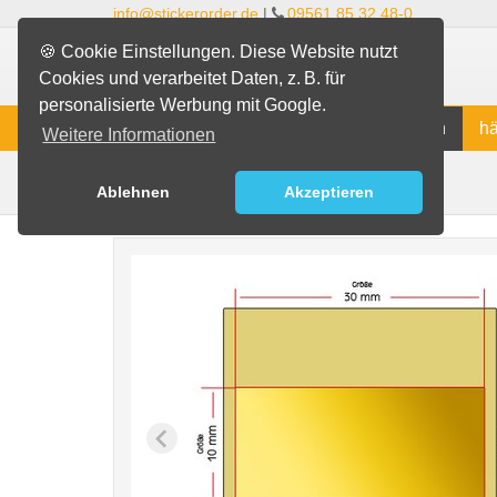
info@stickerorder.de
|
09561 85 32 48-0
🍪 Cookie Einstellungen. Diese Website nutzt
Cookies und verarbeitet Daten, z. B. für
personalisierte Werbung mit Google.
Produktinfos
Sticker bestellen
hä
Weitere Informationen
Rechteck
Aufkleber
Indoor-Aufkleber
Ablehnen
Akzeptieren