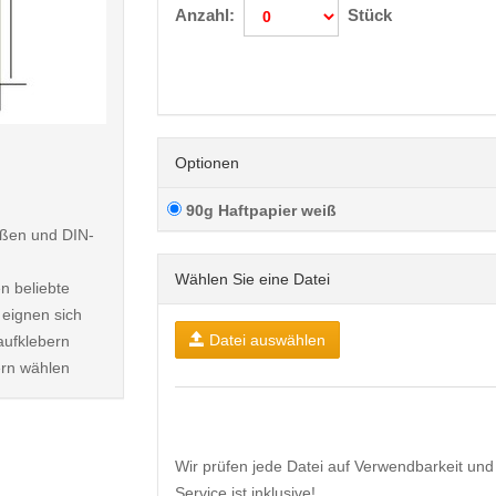
Anzahl:
Stück
< /picture>
Optionen
90g Haftpapier weiß
rößen und DIN-
Wählen Sie eine Datei
n beliebte
eignen sich
Datei auswählen
aufklebern
ern wählen
Wir prüfen jede Datei auf Verwendbarkeit und 
Service ist inklusive!